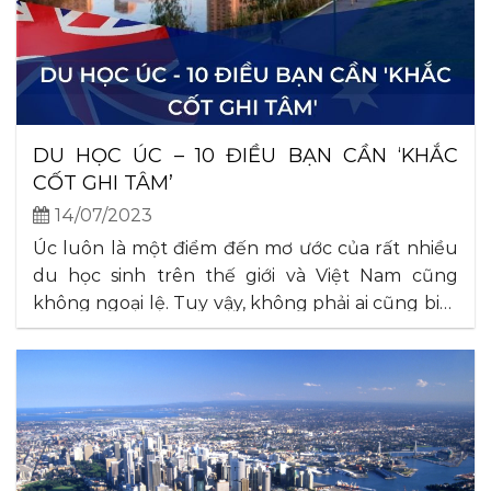
DU HỌC ÚC – 10 ĐIỀU BẠN CẦN ‘KHẮC
CỐT GHI TÂM’
14/07/2023
Úc luôn là một điểm đến mơ ước của rất nhiều
du học sinh trên thế giới và Việt Nam cũng
không ngoại lệ. Tuy vậy, không phải ai cũng biết
rõ những điều cần chuẩn bị trước khi đi học ở
quốc gia này. Trong bài viết dưới đây, VietImmi
sẽ mang đến cho. . .