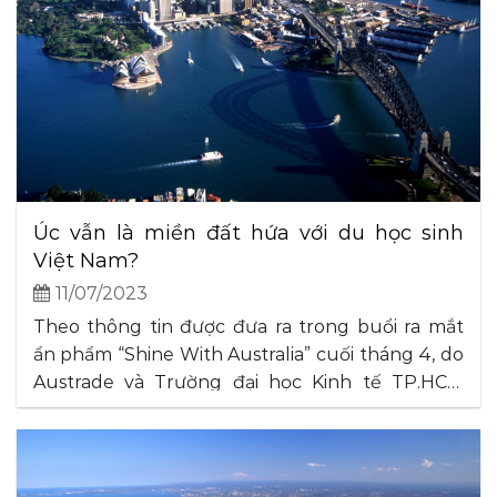
Úc vẫn là miền đất hứa với du học sinh
Việt Nam?
11/07/2023
Theo thông tin được đưa ra trong buổi ra mắt
ẩn phẩm “Shine With Australia” cuối tháng 4, do
Austrade và Trường đại học Kinh tế TP.HCM
đồng triển khai, Việt Nam đứng thứ 5 về số
lượng du học sinh tại Úc. Dù thứ hạng giảm đi
một bậc so với giữa năm 2022,. . .