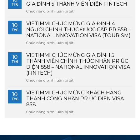
ANH
GIA ĐÌNH 5 THÀNH VIÊN DIỆN FINTECH
Th6
M.T.N
Chức năng bình luận bị tắt
ở
ĐÃ
HÀNH
CHÍNH
TRÌNH
VIETIMMI CHÚC MỪNG GIA ĐÌNH 4
THỨC
10
CHINH
NHẬN
NGƯỜI CHÍNH THỨC ĐƯỢC CẤP PR 858 –
Th6
PHỤC
ĐƯỢC
NATIONAL INNOVATION VISA (TOURISM)
PR
VISA
Chức năng bình luận bị tắt
ở
858
858
VIETIMMI
CHO
(NATIONAL
CHÚC
GIA
VIETIMMI CHÚC MỪNG GIA ĐÌNH 5
INNOVATION
10
MỪNG
ĐÌNH
VISA)
THÀNH VIÊN CHÍNH THỨC NHẬN PR ÚC
Th6
GIA
5
DIỆN 858 – NATIONAL INNOVATION VISA
ĐÌNH
THÀNH
(FINTECH)
4
VIÊN
NGƯỜI
Chức năng bình luận bị tắt
DIỆN
ở
CHÍNH
FINTECH
VIETIMMI
THỨC
CHÚC
VIETIMMI CHÚC MỪNG KHÁCH HÀNG
10
ĐƯỢC
MỪNG
THÀNH CÔNG NHẬN PR ÚC DIỆN VISA
Th6
CẤP
GIA
858
PR
ĐÌNH
Chức năng bình luận bị tắt
858
ở
5
–
VIETIMMI
THÀNH
NATIONAL
CHÚC
VIÊN
INNOVATION
MỪNG
CHÍNH
VISA
KHÁCH
THỨC
(TOURISM)
HÀNG
NHẬN