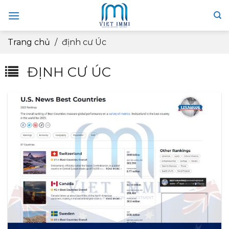
Skip
to
content
Trang chủ
/
định cư Úc
ĐỊNH CƯ ÚC