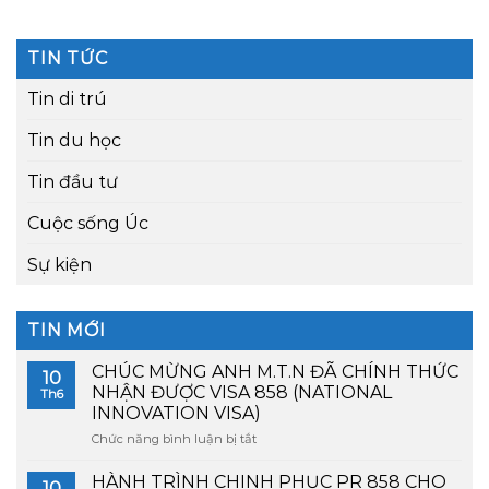
Ủy ban Kỹ năng Quốc gia Úc, hiện có tới 286
ngành nghề thiếu hụt lao động trình độ. . .
TIN TỨC
Tin di trú
Tin du học
Tin đầu tư
Cuộc sống Úc
Sự kiện
TIN MỚI
CHÚC MỪNG ANH M.T.N ĐÃ CHÍNH THỨC
10
NHẬN ĐƯỢC VISA 858 (NATIONAL
Th6
INNOVATION VISA)
Chức năng bình luận bị tắt
ở
CHÚC
MỪNG
HÀNH TRÌNH CHINH PHỤC PR 858 CHO
10