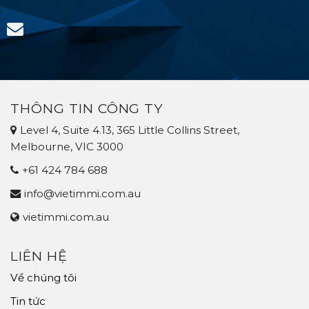
THÀNH
PR
CÔNG
ÚC
NHẬN
DIỆN
PR
858
ÚC
–
DIỆN
NATIONAL
VISA
INNOVATION
858
VISA
(FINTECH)
THÔNG TIN CÔNG TY
Level 4, Suite 4.13, 365 Little Collins Street,
Melbourne, VIC 3000
+61 424 784 688
info@vietimmi.com.au
vietimmi.com.au
LIÊN HỆ
Về chúng tôi
Tin tức