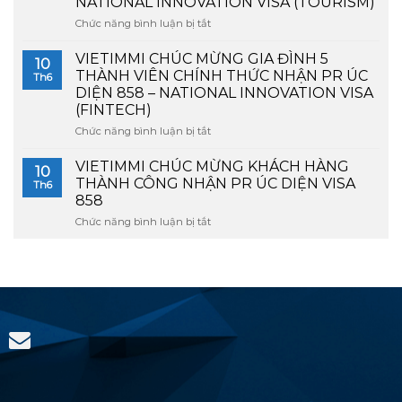
NATIONAL INNOVATION VISA (TOURISM)
PR
VISA
Chức năng bình luận bị tắt
ở
858
858
VIETIMMI
CHO
(NATIONAL
CHÚC
GIA
VIETIMMI CHÚC MỪNG GIA ĐÌNH 5
INNOVATION
10
MỪNG
ĐÌNH
VISA)
THÀNH VIÊN CHÍNH THỨC NHẬN PR ÚC
Th6
GIA
5
DIỆN 858 – NATIONAL INNOVATION VISA
ĐÌNH
THÀNH
(FINTECH)
4
VIÊN
NGƯỜI
Chức năng bình luận bị tắt
DIỆN
ở
CHÍNH
FINTECH
VIETIMMI
THỨC
CHÚC
VIETIMMI CHÚC MỪNG KHÁCH HÀNG
10
ĐƯỢC
MỪNG
THÀNH CÔNG NHẬN PR ÚC DIỆN VISA
Th6
CẤP
GIA
858
PR
ĐÌNH
Chức năng bình luận bị tắt
858
ở
5
–
VIETIMMI
THÀNH
NATIONAL
CHÚC
VIÊN
INNOVATION
MỪNG
CHÍNH
VISA
KHÁCH
THỨC
(TOURISM)
HÀNG
NHẬN
THÀNH
PR
CÔNG
ÚC
NHẬN
DIỆN
PR
858
ÚC
–
DIỆN
NATIONAL