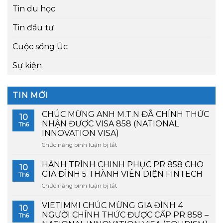
Tin du học
Tin đầu tư
Cuộc sống Úc
Sự kiện
TIN MỚI
CHÚC MỪNG ANH M.T.N ĐÃ CHÍNH THỨC
10
NHẬN ĐƯỢC VISA 858 (NATIONAL
Th6
INNOVATION VISA)
Chức năng bình luận bị tắt
ở
CHÚC
MỪNG
HÀNH TRÌNH CHINH PHỤC PR 858 CHO
10
ANH
GIA ĐÌNH 5 THÀNH VIÊN DIỆN FINTECH
Th6
M.T.N
Chức năng bình luận bị tắt
ở
ĐÃ
HÀNH
CHÍNH
TRÌNH
VIETIMMI CHÚC MỪNG GIA ĐÌNH 4
THỨC
10
CHINH
NHẬN
NGƯỜI CHÍNH THỨC ĐƯỢC CẤP PR 858 –
Th6
PHỤC
ĐƯỢC