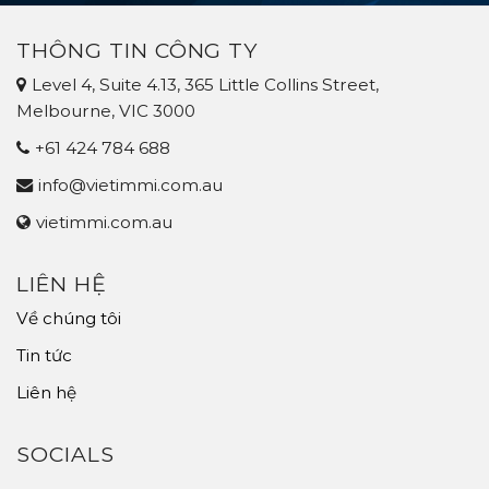
VISA
INNOVATION
858
VISA
(FINTECH)
THÔNG TIN CÔNG TY
Level 4, Suite 4.13, 365 Little Collins Street,
Melbourne, VIC 3000
+61 424 784 688
info@vietimmi.com.au
vietimmi.com.au
LIÊN HỆ
Về chúng tôi
Tin tức
Liên hệ
SOCIALS