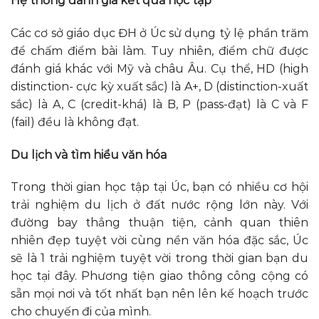
Hệ thống đánh giá kết quả học tập
Các cơ sở giáo dục ĐH ở Úc sử dụng tỷ lệ phần trăm
để chấm điểm bài làm. Tuy nhiên, điểm chữ được
đánh giá khác với Mỹ và châu Âu. Cụ thể, HD (high
distinction- cực kỳ xuất sắc) là A+, D (distinction-xuất
sắc) là A, C (credit-khá) là B, P (pass-đạt) là C và F
(fail) đều là không đạt.
Du lịch và tìm hiểu văn hóa
Trong thời gian học tập tại Úc, bạn có nhiều cơ hội
trải nghiệm du lịch ở đất nước rộng lớn này. Với
đường bay thẳng thuận tiện, cảnh quan thiên
nhiên đẹp tuyệt vời cùng nền văn hóa đặc sắc, Úc
sẽ là 1 trải nghiệm tuyệt vời trong thời gian bạn du
học tại đây. Phương tiện giao thông công cộng có
sẵn mọi nơi và tốt nhất bạn nên lên kế hoạch trước
cho chuyến đi của mình.