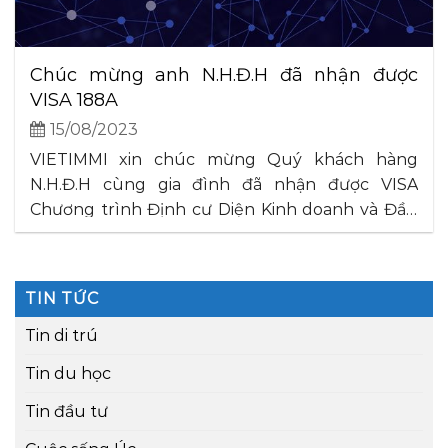
Chúc mừng anh N.H.Đ.H đã nhận được
VISA 188A
15/08/2023
VIETIMMI xin chúc mừng Quý khách hàng
N.H.Đ.H cùng gia đình đã nhận được VISA
Chương trình Định cư Diện Kinh doanh và Đầu
tư Úc 188A. Đây sẽ là bước khởi đầu mới cho gia
đình mình tại xứ sở chuột túi. Kính chúc anh và
gia đình thật nhiều sức khoẻ và thuận. . .
TIN TỨC
Tin di trú
Tin du học
Tin đầu tư