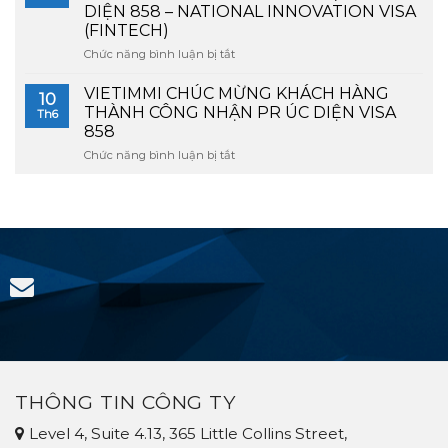
GIA
5
DIỆN 858 – NATIONAL INNOVATION VISA
ĐÌNH
THÀNH
(FINTECH)
4
VIÊN
NGƯỜI
Chức năng bình luận bị tắt
DIỆN
ở
CHÍNH
FINTECH
VIETIMMI
THỨC
CHÚC
VIETIMMI CHÚC MỪNG KHÁCH HÀNG
10
ĐƯỢC
MỪNG
THÀNH CÔNG NHẬN PR ÚC DIỆN VISA
Th6
CẤP
GIA
858
PR
ĐÌNH
Chức năng bình luận bị tắt
858
ở
5
–
VIETIMMI
THÀNH
NATIONAL
CHÚC
VIÊN
INNOVATION
MỪNG
CHÍNH
VISA
KHÁCH
THỨC
(TOURISM)
HÀNG
NHẬN
THÀNH
PR
CÔNG
ÚC
NHẬN
DIỆN
PR
858
ÚC
–
DIỆN
NATIONAL
VISA
INNOVATION
858
VISA
(FINTECH)
THÔNG TIN CÔNG TY
Level 4, Suite 4.13, 365 Little Collins Street,