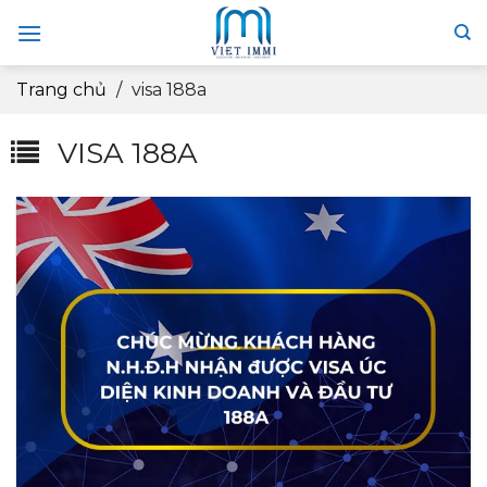
Skip
to
content
Trang chủ
/
visa 188a
VISA 188A