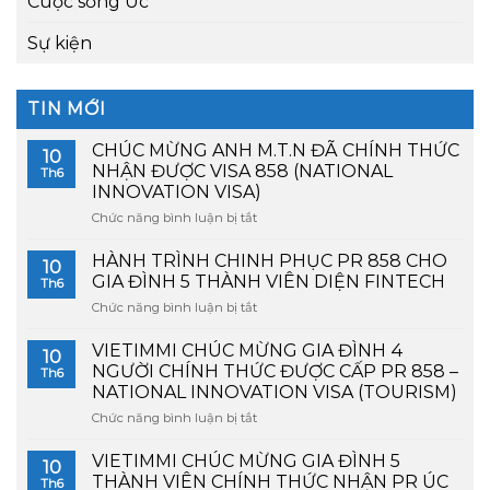
Cuộc sống Úc
Sự kiện
TIN MỚI
CHÚC MỪNG ANH M.T.N ĐÃ CHÍNH THỨC
10
NHẬN ĐƯỢC VISA 858 (NATIONAL
Th6
INNOVATION VISA)
Chức năng bình luận bị tắt
ở
CHÚC
MỪNG
HÀNH TRÌNH CHINH PHỤC PR 858 CHO
10
ANH
GIA ĐÌNH 5 THÀNH VIÊN DIỆN FINTECH
Th6
M.T.N
Chức năng bình luận bị tắt
ở
ĐÃ
HÀNH
CHÍNH
TRÌNH
VIETIMMI CHÚC MỪNG GIA ĐÌNH 4
THỨC
10
CHINH
NHẬN
NGƯỜI CHÍNH THỨC ĐƯỢC CẤP PR 858 –
Th6
PHỤC
ĐƯỢC
NATIONAL INNOVATION VISA (TOURISM)
PR
VISA
Chức năng bình luận bị tắt
ở
858
858
VIETIMMI
CHO
(NATIONAL
CHÚC
GIA
VIETIMMI CHÚC MỪNG GIA ĐÌNH 5
INNOVATION
10
MỪNG
ĐÌNH
VISA)
THÀNH VIÊN CHÍNH THỨC NHẬN PR ÚC
Th6