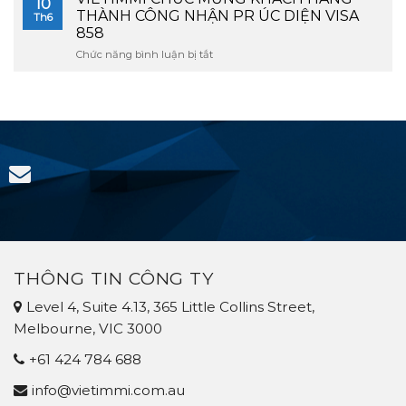
10
ĐƯỢC
MỪNG
THÀNH CÔNG NHẬN PR ÚC DIỆN VISA
Th6
CẤP
GIA
858
PR
ĐÌNH
Chức năng bình luận bị tắt
858
ở
5
–
VIETIMMI
THÀNH
NATIONAL
CHÚC
VIÊN
INNOVATION
MỪNG
CHÍNH
VISA
KHÁCH
THỨC
(TOURISM)
HÀNG
NHẬN
THÀNH
PR
CÔNG
ÚC
NHẬN
DIỆN
PR
858
ÚC
–
DIỆN
NATIONAL
VISA
INNOVATION
858
VISA
(FINTECH)
THÔNG TIN CÔNG TY
Level 4, Suite 4.13, 365 Little Collins Street,
Melbourne, VIC 3000
+61 424 784 688
info@vietimmi.com.au