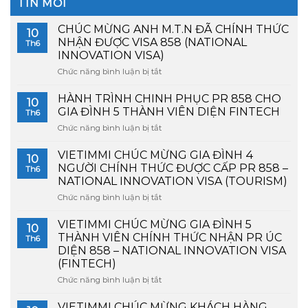
TIN MỚI
CHÚC MỪNG ANH M.T.N ĐÃ CHÍNH THỨC
10
NHẬN ĐƯỢC VISA 858 (NATIONAL
Th6
INNOVATION VISA)
Chức năng bình luận bị tắt
ở
CHÚC
MỪNG
HÀNH TRÌNH CHINH PHỤC PR 858 CHO
10
ANH
GIA ĐÌNH 5 THÀNH VIÊN DIỆN FINTECH
Th6
M.T.N
Chức năng bình luận bị tắt
ở
ĐÃ
HÀNH
CHÍNH
TRÌNH
VIETIMMI CHÚC MỪNG GIA ĐÌNH 4
THỨC
10
CHINH
NHẬN
NGƯỜI CHÍNH THỨC ĐƯỢC CẤP PR 858 –
Th6
PHỤC
ĐƯỢC
NATIONAL INNOVATION VISA (TOURISM)
PR
VISA
Chức năng bình luận bị tắt
ở
858
858
VIETIMMI
CHO
(NATIONAL
CHÚC
GIA
VIETIMMI CHÚC MỪNG GIA ĐÌNH 5
INNOVATION
10
MỪNG
ĐÌNH
VISA)
THÀNH VIÊN CHÍNH THỨC NHẬN PR ÚC
Th6
GIA
5
DIỆN 858 – NATIONAL INNOVATION VISA
ĐÌNH
THÀNH
(FINTECH)
4
VIÊN
NGƯỜI
Chức năng bình luận bị tắt
DIỆN
ở
CHÍNH
FINTECH
VIETIMMI
THỨC
CHÚC
VIETIMMI CHÚC MỪNG KHÁCH HÀNG