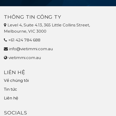
DIỆN
NATIONAL
VISA
INNOVATION
858
VISA
(FINTECH)
THÔNG TIN CÔNG TY
Level 4, Suite 4.13, 365 Little Collins Street,
Melbourne, VIC 3000
+61 424 784 688
info@vietimmi.com.au
vietimmi.com.au
LIÊN HỆ
Về chúng tôi
Tin tức
Liên hệ
SOCIALS