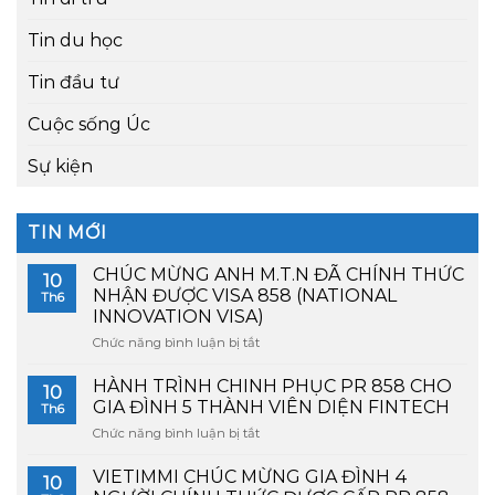
Tin du học
Tin đầu tư
Cuộc sống Úc
Sự kiện
TIN MỚI
CHÚC MỪNG ANH M.T.N ĐÃ CHÍNH THỨC
10
NHẬN ĐƯỢC VISA 858 (NATIONAL
Th6
INNOVATION VISA)
Chức năng bình luận bị tắt
ở
CHÚC
MỪNG
HÀNH TRÌNH CHINH PHỤC PR 858 CHO
10
ANH
GIA ĐÌNH 5 THÀNH VIÊN DIỆN FINTECH
Th6
M.T.N
Chức năng bình luận bị tắt
ở
ĐÃ
HÀNH
CHÍNH
TRÌNH
VIETIMMI CHÚC MỪNG GIA ĐÌNH 4
THỨC
10
CHINH
NHẬN