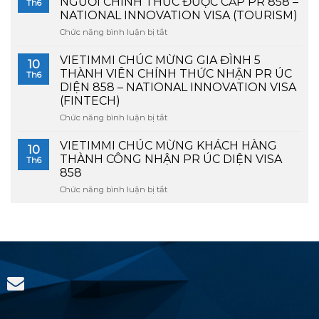
NGƯỜI CHÍNH THỨC ĐƯỢC CẤP PR 858 –
Th6
PHỤC
ĐƯỢC
NATIONAL INNOVATION VISA (TOURISM)
PR
VISA
Chức năng bình luận bị tắt
ở
858
858
VIETIMMI
CHO
(NATIONAL
CHÚC
GIA
VIETIMMI CHÚC MỪNG GIA ĐÌNH 5
INNOVATION
10
MỪNG
ĐÌNH
VISA)
THÀNH VIÊN CHÍNH THỨC NHẬN PR ÚC
Th6
GIA
5
DIỆN 858 – NATIONAL INNOVATION VISA
ĐÌNH
THÀNH
(FINTECH)
4
VIÊN
NGƯỜI
Chức năng bình luận bị tắt
DIỆN
ở
CHÍNH
FINTECH
VIETIMMI
THỨC
CHÚC
VIETIMMI CHÚC MỪNG KHÁCH HÀNG
10
ĐƯỢC
MỪNG
THÀNH CÔNG NHẬN PR ÚC DIỆN VISA
Th6
CẤP
GIA
858
PR
ĐÌNH
Chức năng bình luận bị tắt
858
ở
5
–
VIETIMMI
THÀNH
NATIONAL
CHÚC
VIÊN
INNOVATION
MỪNG
CHÍNH
VISA
KHÁCH
THỨC
(TOURISM)
HÀNG
NHẬN
THÀNH
PR
CÔNG
ÚC
NHẬN
DIỆN
PR
858
ÚC
–