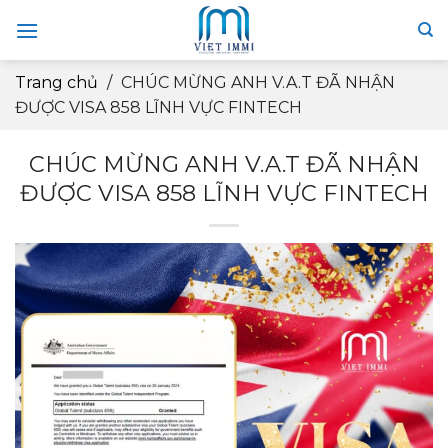
Skip
to
content
Trang chủ
/
CHÚC MỪNG ANH V.A.T ĐÃ NHẬN
ĐƯỢC VISA 858 LĨNH VỰC FINTECH
CHÚC MỪNG ANH V.A.T ĐÃ NHẬN
ĐƯỢC VISA 858 LĨNH VỰC FINTECH